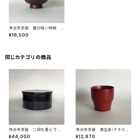
浄法寺漆器 蓋付吸い物椀
溜
¥16,500
同じカテゴリの商品
浄法寺漆器 二段丸重七寸
浄法寺漆器 滴生舎（テキセイ
黒
シャ） ねそり（大） 朱
¥44,000
¥12,870