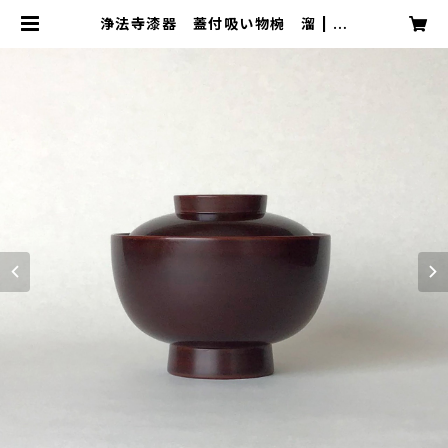
浄法寺漆器 蓋付吸い物椀 溜 | 杜
間道（トウゲンドウ）TOUGENDO