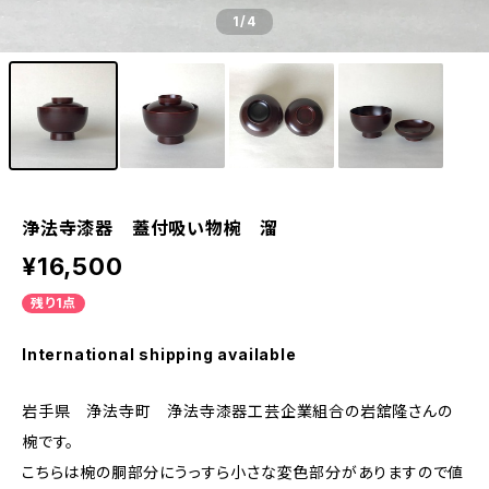
1
/4
浄法寺漆器 蓋付吸い物椀 溜
¥16,500
残り1点
International shipping available
岩手県 浄法寺町 浄法寺漆器工芸企業組合の岩舘隆さんの
椀です。
こちらは椀の胴部分にうっすら小さな変色部分がありますので値