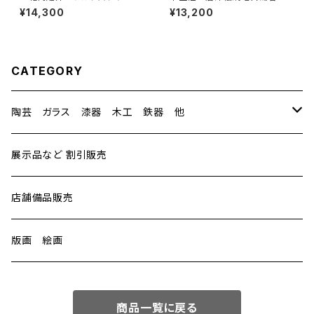
ン 連作のうち② 額装あり
¥14,300
¥13,200
CATEGORY
陶芸 ガラス 漆器 木工 鉄器 他
陶芸
展示品など 割引販売
中里隆（ナカザト タカシ）
ガラス
店舗備品販売
中里太亀（ナカザト タキ）
谷道 和博（タニミチ カズヒロ）
漆器
版画 絵画
水野 博司（ミズノ ヒロシ）
艸田正樹（クサダ マサキ）
太田 修嗣（オオタ シュウジ）
鉄器
商品一覧に戻る