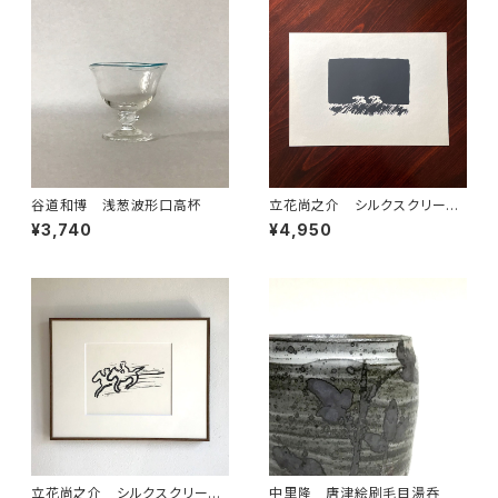
谷道和博 浅葱波形口高杯
立花尚之介 シルクスクリー
ン 連作のうち④ 額装なし
¥3,740
¥4,950
立花尚之介 シルクスクリー
中里隆 唐津絵刷毛目湯呑