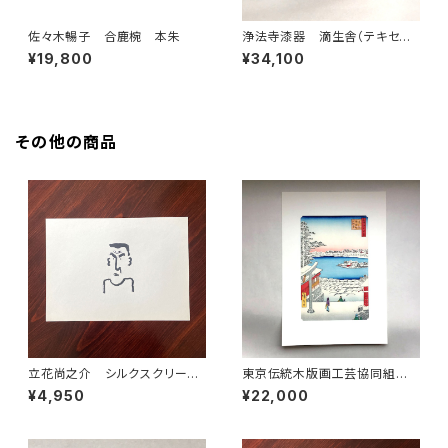
佐々木暢子 合鹿椀 本朱
浄法寺漆器 滴生舎（テキセイ
シャ） 弁当箱（丸） 朱
¥19,800
¥34,100
その他の商品
立花尚之介 シルクスクリー
東京伝統木版画工芸協同組
ン 連作のうち⑪ 額装なし
合 歌川広重 江戸百景 [湯
¥4,950
¥22,000
しま天神坂上眺望]