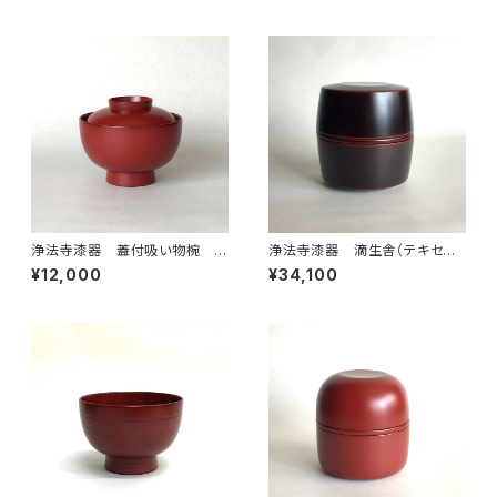
浄法寺漆器 蓋付吸い物椀
浄法寺漆器 滴生舎（テキセイ
朱 訳あり
シャ） 弁当箱（角）溜
¥12,000
¥34,100