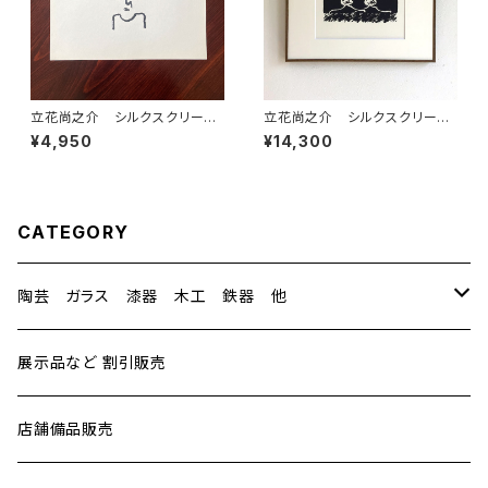
立花尚之介 シルクスクリー
立花尚之介 シルクスクリー
ン 連作のうち⑪ 額装なし
ン 連作のうち⑦ 額装あり
¥4,950
¥14,300
CATEGORY
陶芸 ガラス 漆器 木工 鉄器 他
陶芸
展示品など 割引販売
中里隆（ナカザト タカシ）
ガラス
店舗備品販売
中里太亀（ナカザト タキ）