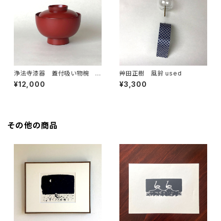
浄法寺漆器 蓋付吸い物椀
艸田正樹 風鈴 used
朱 訳あり
¥12,000
¥3,300
その他の商品