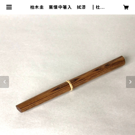
柏木圭 栗懐中箸入 拭漆 | 杜間
道（トウゲンドウ）TOUGENDO