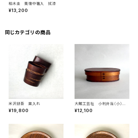
柏木圭 栗懐中箸入 拭漆
¥13,200
同じカテゴリの商品
米沢研吾 薬入れ
大館工芸社 小判弁当（小）
ふき漆
¥19,800
¥12,100