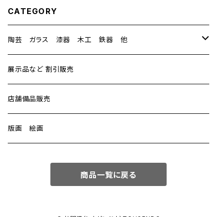
CATEGORY
陶芸 ガラス 漆器 木工 鉄器 他
陶芸
展示品など 割引販売
中里隆（ナカザト タカシ）
ガラス
店舗備品販売
中里太亀（ナカザト タキ）
谷道 和博（タニミチ カズヒロ）
漆器
版画 絵画
水野 博司（ミズノ ヒロシ）
艸田正樹（クサダ マサキ）
太田 修嗣（オオタ シュウジ）
鉄器
商品一覧に戻る
豊田 恭子（トヨダ キョウコ）
中村真紀（ナカムラマキ）
浄法寺漆器（ジョウホウジシッキ）
釜定（カマサダ）
木工
桑原哲夫（クワバラテツオ）
佐々木暢子
森山ろくろ工作所
他