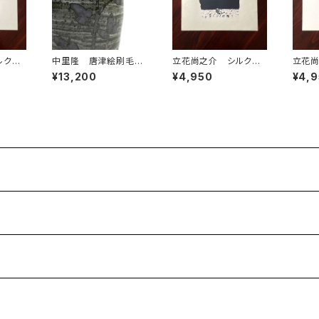
ルクス
中里隆 唐津絵刷毛目
立花尚之介 シルクス
立花尚
のうち
湯呑
クリーン 連作のうち
クリー
¥13,200
¥4,950
¥4,
⑬ 額装なし
② 