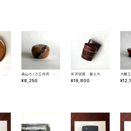
所 替
森山ろくろ工作所 黒
米沢研吾 薬入れ
大館
柿 香合①
（小）
¥8,250
¥19,800
¥12,