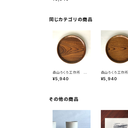
同じカテゴリの商品
森山ろくろ工作所 替
森山ろくろ工作
盆 ②
盆 ①
¥5,940
¥5,940
その他の商品