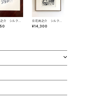
之介 シルクス
立花尚之介 シルクス
ン 連作のうち
クリーン 連作のうち
950
¥14,300
額装なし
⑨ 額装あり