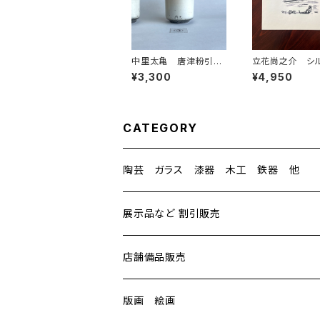
中里太亀 唐津粉引
立花尚之介 シ
「杜の湯呑」③
クリーン 連作
¥3,300
¥4,950
⑩ 額装なし
CATEGORY
陶芸 ガラス 漆器 木工 鉄器 他
陶芸
展示品など 割引販売
中里隆（ナカザト タカシ）
ガラス
店舗備品販売
中里太亀（ナカザト タキ）
谷道 和博（タニミチ カズヒロ）
漆器
版画 絵画