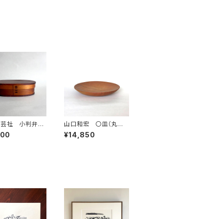
工芸社 小判弁当
山口和宏 〇皿（丸皿）
 ふき漆
【中】 ヤマザクラ Ⓑ
100
¥14,850