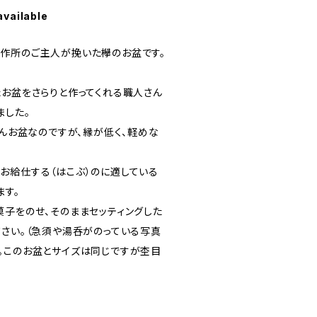
available
作所のご主人が挽いた欅のお盆です。
たお盆をさらりと作ってくれる職人さん
ました。
ろんお盆なのですが、縁が低く、軽めな
お給仕する（はこぶ）のに適している
ます。
菓子をのせ、そのままセッティングした
ださい。（急須や湯呑がのっている写真
。このお盆とサイズは同じですが杢目