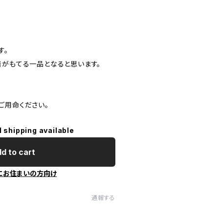
す。
着がもてる一品となると思います。
ご用命ください。
l shipping available
d to cart
にお住まいの方向け
通報する