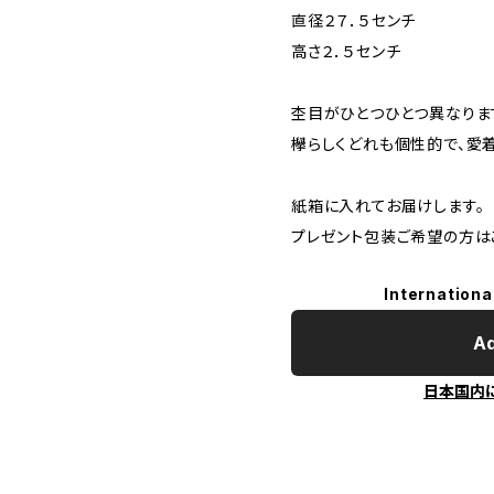
直径２７．５センチ
高さ２．５センチ
杢目がひとつひとつ異なりま
欅らしくどれも個性的で、愛
紙箱に入れてお届けします。
プレゼント包装ご希望の方は
Internationa
Ad
日本国内