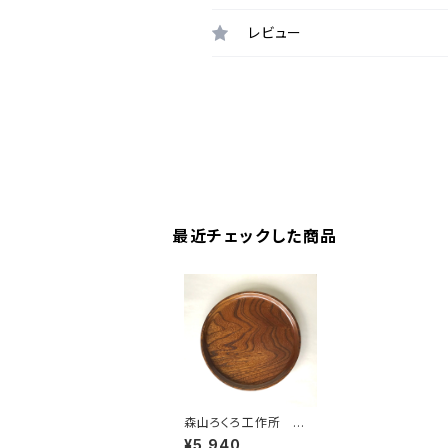
レビュー
最近チェックした商品
森山ろくろ工作所 替
盆 ③
¥5,940