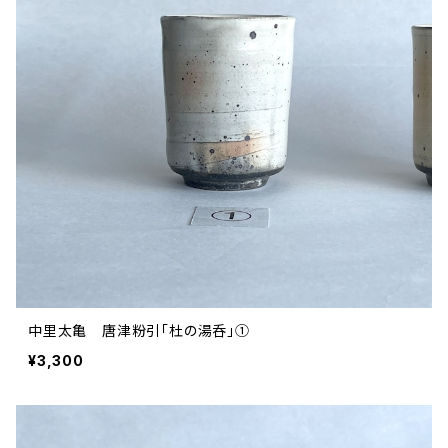
中里太亀 唐津粉引「杜の湯呑」①
¥3,300