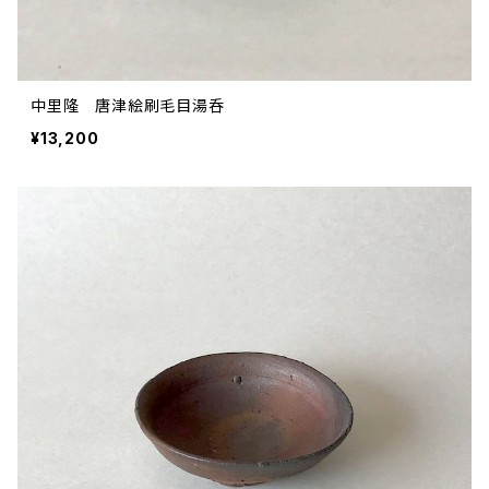
中里隆 唐津絵刷毛目湯呑
¥13,200