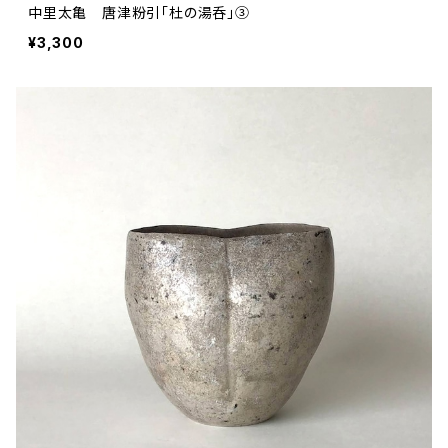
中里太亀 唐津粉引「杜の湯呑」③
¥3,300