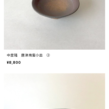
中里隆 唐津南蛮小皿 ②
¥8,800