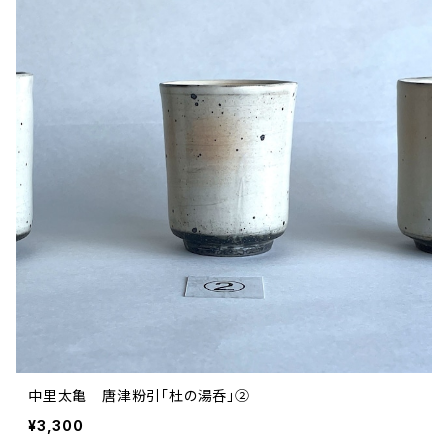
中里太亀 唐津粉引「杜の湯呑」②
¥3,300