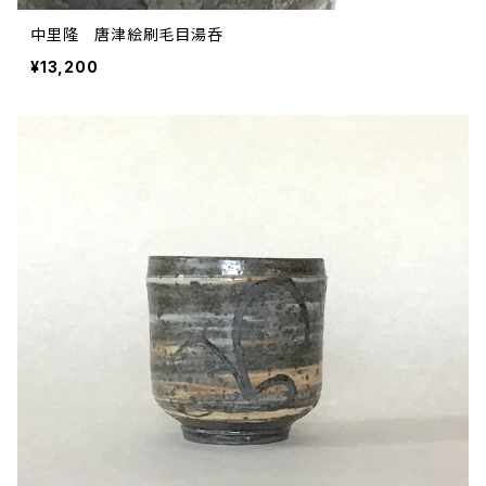
中里隆 唐津絵刷毛目湯呑
¥13,200