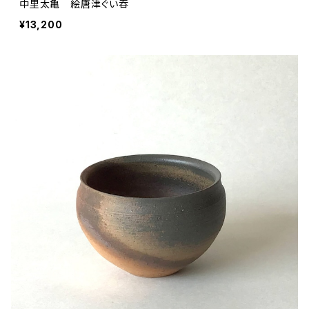
中里太亀 絵唐津ぐい吞
¥13,200