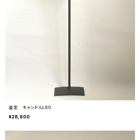
佐々木暢子
森山ろくろ工作所
他
会津漆器
山口和宏（ヤマグチカズヒロ）
河野 甲（コウノ コウ）皮革彫刻
杜間道オリジナル
川連漆器
大館工芸社（オオダテコウゲイシャ）曲げワッパ
桂樹舎（ケイジュシャ）和紙細工
丹野則雄（タンノノリオ）
高倉工芸（タカクラコウゲイ）南部箒
BLESS（ブレス） BUNACO（ブナコ）
浮世絵
米沢 研吾（ヨネザワ ケンゴ）
釜定 キャンドルL60
柏木圭（カシワギケイ）
¥28,600
聖山