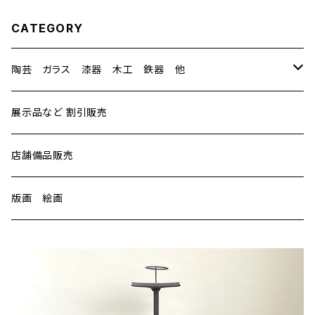
CATEGORY
陶芸 ガラス 漆器 木工 鉄器 他
陶芸
展示品など 割引販売
中里隆（ナカザト タカシ）
ガラス
店舗備品販売
中里太亀（ナカザト タキ）
谷道 和博（タニミチ カズヒロ）
漆器
版画 絵画
水野 博司（ミズノ ヒロシ）
艸田正樹（クサダ マサキ）
太田 修嗣（オオタ シュウジ）
鉄器
豊田 恭子（トヨダ キョウコ）
中村真紀（ナカムラマキ）
浄法寺漆器（ジョウホウジシッキ）
釜定（カマサダ）
木工
桑原哲夫（クワバラテツオ）