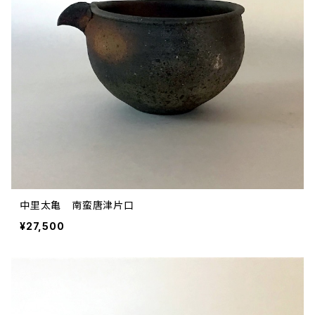
中里太亀 南蛮唐津片口
¥27,500